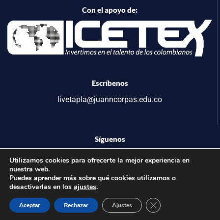
Con el apoyo de:
Escríbenos
livetapla@juanncorpas.edu.co
Síguenos
Utilizamos cookies para ofrecerte la mejor experiencia en
nuestra web.
Puedes aprender más sobre qué cookies utilizamos o
desactivarlas en los
ajustes
.
©2025 LIVETAPLA
Cerrar el banner de 
Aceptar
Rechazar
Ajustes