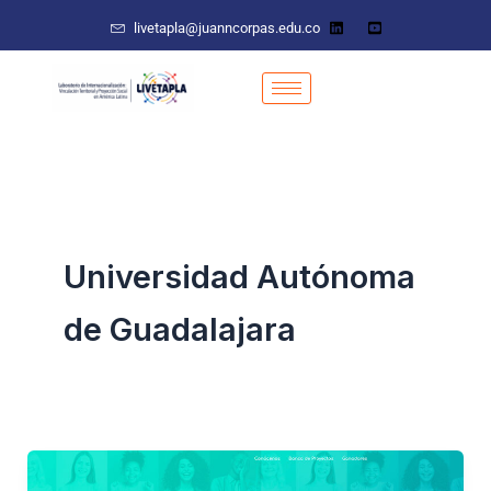
Ir
livetapla@juanncorpas.edu.co
al
contenido
Universidad Autónoma
de Guadalajara