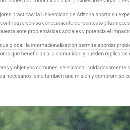
nstituciones dar continuidad a las posibles investigaciones
res prácticas: la Universidad de Arizona aporta su exper
ontribuye con su conocimiento del contexto y las neces
spuesta ante problemáticas sociales y potencia el impacto
que global: la internacionalización permite abordar pro
oras que benefician a la comunidad y pueden replicarse 
ores y objetivos comunes: seleccionar cuidadosamente so
ia necesarios, sino también una misión y compromiso con 