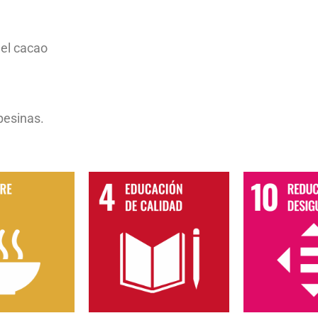
del cacao
pesinas.