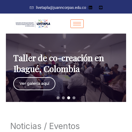
Ir
livetapla@juanncorpas.edu.co
al
contenido
Taller de co-creación en
Ibagué, Colombia
Ver galería aquí
Noticias / Eventos